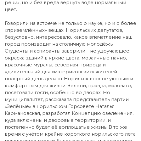
реки», но и без вреда вернуть воде нормальный
цвет.
Говорили на встрече не только о науке, но и о более
«приземлённых» вещах. Норильских депутатов,
безусловно, интересовало, какое впечатление наш
город производит на столичную молодёжь.
Студенты и аспиранты заверили – не удручающее:
окраска зданий в яркие цвета, мозаичные панно,
красочные муралы, северная природа и
удивительный для «материковских» жителей
полярный день делают Норильск вполне уютным и
комфортным для жизни. Зелени, правда, маловато,
посетовали гости, особенно во дворах. Но
муниципалитет, рассказала представитель партии
«Зелёные» в норильском Горсовете Наталья
Кармановская, разработал Концепцию озеленения,
куда включены и дворовые территории, и
постепенно будет её воплощать в жизнь. В то же
время с учётом крайне короткого норильского лета
руководство города будет развивать и внутреннее