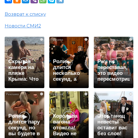
Возврат к списку
Новости СМИ2
i
i
i
Скрытая
Ролик
Ржу не
камера на
длится
переставая,
пляже
несколько
это видео
Крыма: Что
секунд, а
пересмотришь
люди
смеяться
не раз
вытворяют,
вы будете
i
i
i
когда их не
долго
видят...
Ролик
Королева
Этот танец
длится пару
вагона
невесты
секунд, но
отожгла!
оставит вас
вы будете в
Видео не
без слов!