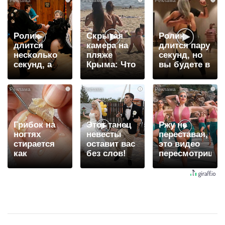
Ролик
Скрытая
Ролик
длится
камера на
длится пару
несколько
пляже
секунд, но
секунд, а
Крыма: Что
вы будете в
смеяться
люди
шоке от
вы будете
вытворяют,
увиденного
i
i
i
долго
когда их не
видят...
Грибок на
Этот танец
Ржу не
ногтях
невесты
переставая,
стирается
оставит вас
это видео
как
без слов!
пересмотришь
ластиком!
Пересмотрела
не раз
Простой
10 раз
домашний
метод