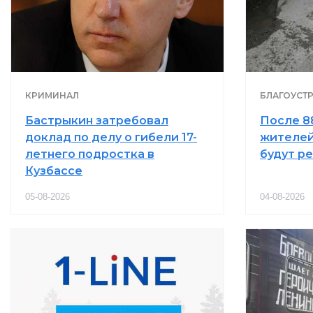
КРИМИНАЛ
БЛАГОУСТ
Бастрыкин затребовал
После 8
доклад по делу о гибели 17-
жителей
летнего подростка в
будут р
Кузбассе
05-08-2026
04-08-2026