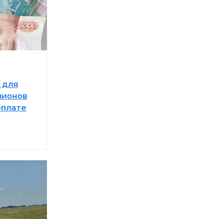
 для
лионов
рплате