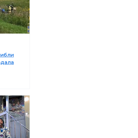
гибли
адала