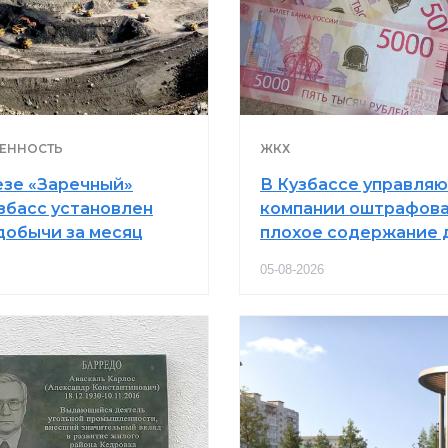
ЕННОСТЬ
ЖКХ
езе «Заречный»
В Кузбассе управля
збасс установлен
компании оштрафова
добычи за месяц
плохое содержание 
05-08-2026