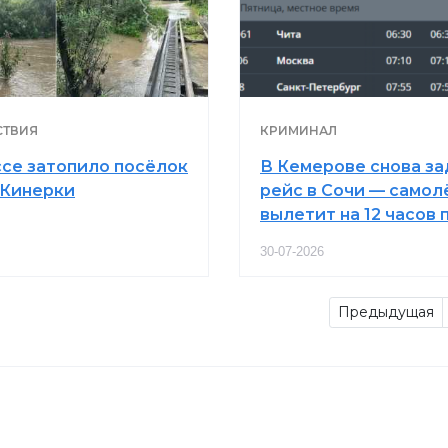
ТВИЯ
КРИМИНАЛ
ссе затопило посёлок
В Кемерове снова з
Кинерки
рейс в Сочи — самол
вылетит на 12 часов 
30-07-2026
Предыдущая