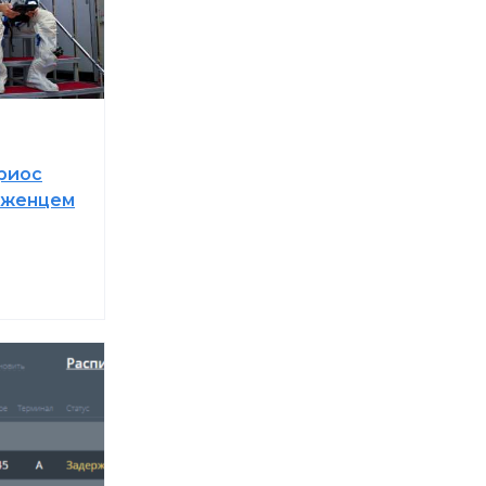
риос
оженцем