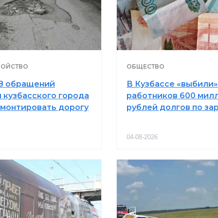
РОЙСТВО
ОБЩЕСТВО
8 обращений
В Кузбассе «выбили»
 кузбасского города
работников 600 мил
емонтировать дорогу
рублей долгов по за
04-08-2026