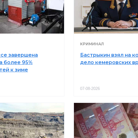
КРИМИНАЛ
ссе завершена
Бастрыкин взял на к
а более 95%
дело кемеровских в
тей к зиме
07-08-2026