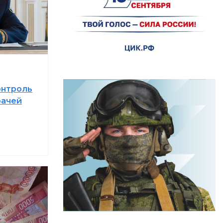
онтроль
рачей