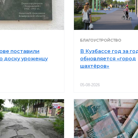
БЛАГОУСТРОЙСТВО
ове поставили
В Кузбассе год за го
ю доску уроженцу
обновляется «город
шахтёров»
05-08-2026