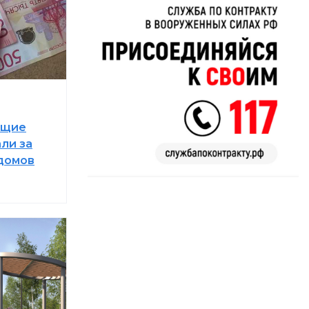
ющие
ли за
домов