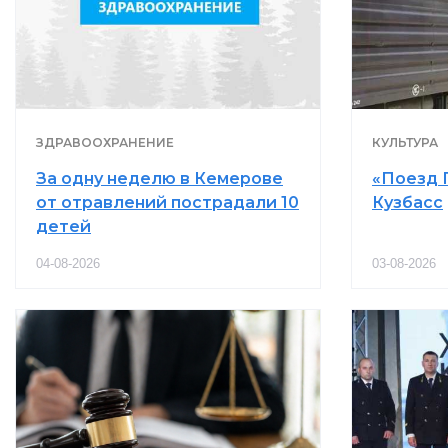
ЗДРАВООХРАНЕНИЕ
КУЛЬТУРА
За одну неделю в Кемерове
«Поезд 
от отравлений пострадали 10
Кузбасс
детей
04-08-2026
03-08-2026