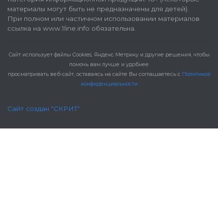
материалы могут быть не предназначены для детей).
При полном или частичном использовании материалов
ссылка на www.1line.info обязательна.
Cайт использует файлы Cookies, Яндекс Метрику и другие решения, чтобы
помочь вам лучше и удобнее
просматривать веб-сайт, оставаясь на сайте Вы соглашаетесь с
Политикой
конфиденциальности
Сайт создан "СКРИТ"