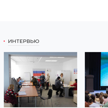
06.08.2026 09:30
ТРАНСПОРТ
В Новосибирской области наградили
работников физкультуры и спорта
06.08.2026 09:10
ОБЩЕСТВО
ИНТЕРВЬЮ
На треть быстрее будут выпускать
дорожные плиты в Омске благодаря
федеральному проекту
06.08.2026 09:00
ПРОМЫШЛЕННОСТЬ
В Братске Иркутской области готовят к
капитальному ремонту Музей истории
освоения Ангары
06.08.2026 08:00
КУЛЬТУРА