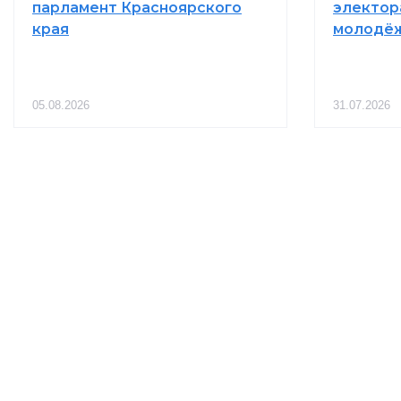
парламент Красноярского
электор
края
молодё
В Туве продолжается строительство
школы на 825 мест в Туране
06.08.2026 10:10
СТРОИТЕЛЬСТВО
05.08.2026
31.07.2026
Омский региональный центр «Сириус 55»
предоставляет свою базу для развития
проекта «ТОРИО»
06.08.2026 10:00
ОБРАЗОВАНИЕ
В Хакасии подросток стал фигурантом
дела из-за переводов денег
06.08.2026 09:40
КРИМИНАЛ
В Иркутской области ввели внеочередной
проезд на паром для жителей Ольхона