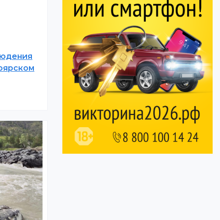
людения
ноярском