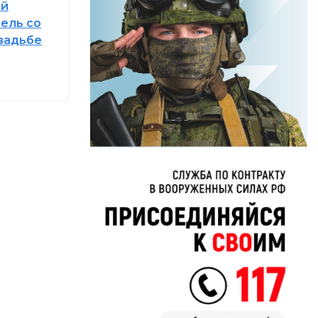
ой
ель со
вадьбе