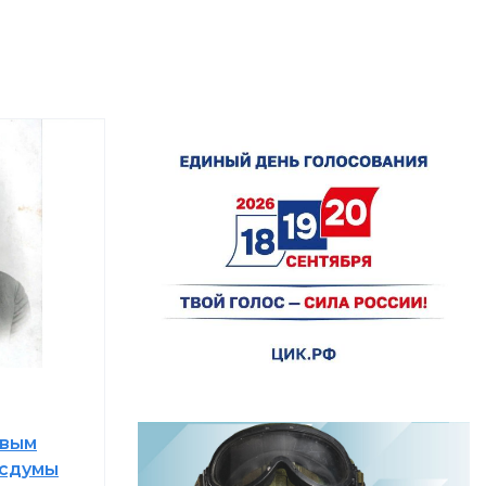
вым
осдумы