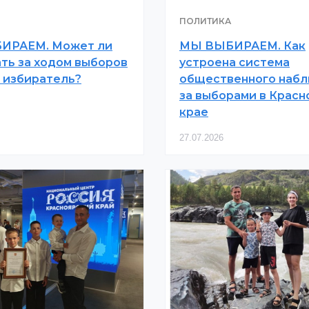
ПОЛИТИКА
ИРАЕМ. Может ли
МЫ ВЫБИРАЕМ. Как
ть за ходом выборов
устроена система
 избиратель?
общественного наб
за выборами в Крас
крае
27.07.2026