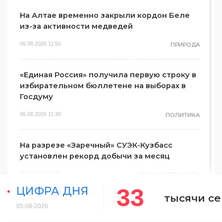
На Алтае временно закрыли кордон Беле
из-за активности медведей
06.08.2026 11:50
ПРИРОДА
«Единая Россия» получила первую строку в
избирательном бюллетене на выборах в
Госдуму
06.08.2026 11:30
ПОЛИТИКА
На разрезе «Заречный» СУЭК-Кузбасс
установлен рекорд добычи за месяц
06.08.2026 11:20
ПРОМЫШЛЕННОСТЬ
33
ЦИФРА ДНЯ
тысячи се
Красноярцев предупредили о новой схеме
05-08-2026
мошенников со «сменой счёта»