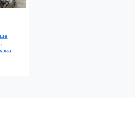
ьше
,
узка