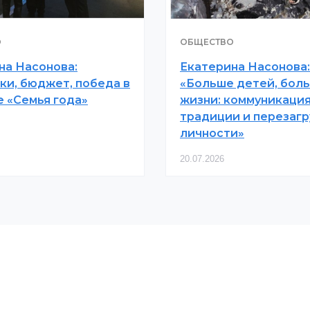
О
ОБЩЕСТВО
на Насонова:
Екатерина Насонова:
ки, бюджет, победа в
«Больше детей, бол
е «Семья года»
жизни: коммуникация
традиции и перезагр
личности»
20.07.2026