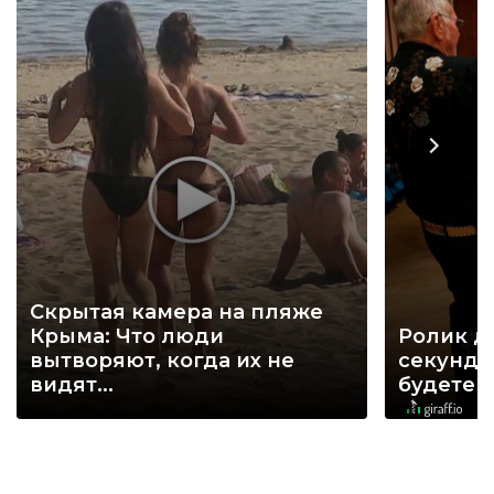
Скрытая камера на пляже
Крыма: Что люди
Ролик д
вытворяют, когда их не
секунд, 
видят...
будете 