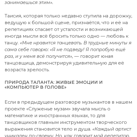
занимаешься этим».
Таисия, которая только недавно ступила на дорожку,
ведущую к большой сцене, признаётся, что и её на
репетициях спасает от усталости и возникающей
иногда мысли всё бросить только одно — любовь к
танцу.
«Мне нравится танцевать. В трудные минуты я
сама себе говорю: «Я не подведу! Я попробую ещё
раз, и у меня всё получится»,
— говорит юная
танцовщица, демонстрируя удивительную для её
возраста зрелость.
ПРИРОДА ТАЛАНТА: ЖИВЫЕ ЭМОЦИИ И
«КОМПЬЮТЕР В ГОЛОВЕ»
Если в предыдущем разговоре музыкантов в нашем
проекте «Служенье музам» звучала мысль о
математике и иностранных языках, то для
танцовщиков главным инструментом творческого
выражения становится тело и душа.
«Каждый артист
уникален по-своему. Но, как говорит мой репетитор,