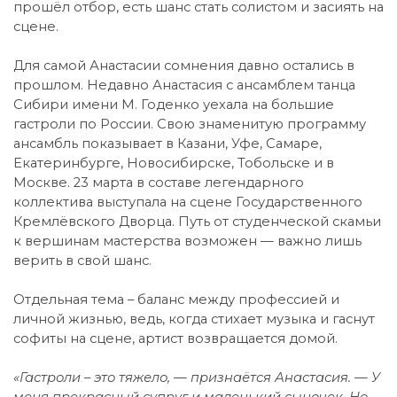
прошёл отбор, есть шанс стать солистом и засиять на
сцене.
Для самой Анастасии сомнения давно остались в
прошлом. Недавно Анастасия с ансамблем танца
Сибири имени М. Годенко уехала на большие
гастроли по России. Свою знаменитую программу
ансамбль показывает в Казани, Уфе, Самаре,
Екатеринбурге, Новосибирске, Тобольске и в
Москве. 23 марта в составе легендарного
коллектива выступала на сцене Государственного
Кремлёвского Дворца. Путь от студенческой скамьи
к вершинам мастерства возможен — важно лишь
верить в свой шанс.
Отдельная тема – баланс между профессией и
личной жизнью, ведь, когда стихает музыка и гаснут
софиты на сцене, артист возвращается домой.
«Гастроли – это тяжело, — признаётся Анастасия. — У
меня прекрасный супруг и маленький сыночек. Но