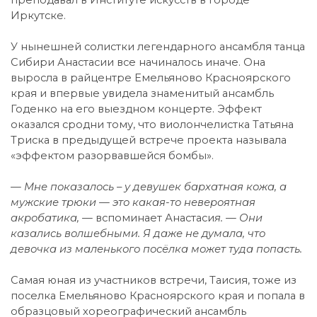
Иркутске.
У нынешней солистки легендарного ансамбля танца
Сибири Анастасии все начиналось иначе. Она
выросла в райцентре Емельяново Красноярского
края и впервые увидела знаменитый ансамбль
Годенко на его выездном концерте. Эффект
оказался сродни тому, что виолончелистка Татьяна
Триска в предыдущей встрече проекта называла
«эффектом разорвавшейся бомбы».
— Мне показалось – у девушек бархатная кожа, а
мужские трюки — это какая-то невероятная
акробатика, —
вспоминает Анастаси
я. — Они
казались волшебными. Я даже не думала, что
девочка из маленького посёлка может туда попасть.
Самая юная из участников встречи, Таисия, тоже из
поселка Емельяново Красноярского края и попала в
образцовый хореографический ансамбль