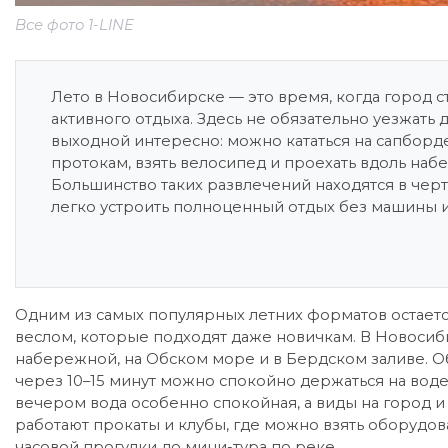
Все фото 1-LINE
Лето в Новосибирске — это время, когда город 
активного отдыха. Здесь не обязательно уезжать 
выходной интересно: можно кататься на сапборде
протокам, взять велосипед и проехать вдоль наб
Большинство таких развлечений находятся в черт
легко устроить полноценный отдых без машины и
Одним из самых популярных летних форматов остается
веслом, которые подходят даже новичкам. В Новосиб
набережной, на Обском море и в Бердском заливе. О
через 10–15 минут можно спокойно держаться на воде
вечером вода особенно спокойная, а виды на город и
работают прокаты и клубы, где можно взять оборудов
часовой прогулки до мини-тура по реке.