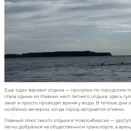
Еще один вариант отдыха — прогулки по городским 
стала одним из главных мест летнего отдыха: здесь гул
закат и просто проводят время у воды. В теплые дни
особенно вечером, когда город загорается огнями.
Главный плюс такого отдыха в Новосибирске — доступн
легко добраться на общественном транспорте, а арен