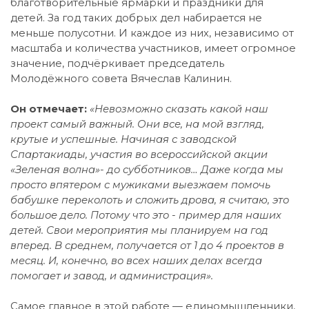
благотворительные ярмарки и праздники для
детей. За год таких добрых дел набирается не
меньше полусотни. И каждое из них, независимо от
масштаба и количества участников, имеет огромное
значение, подчёркивает председатель
Молодёжного совета Вячеслав Калинин.
Он отмечает:
«Невозможно сказать какой наш
проект самый важный. Они все, на мой взгляд,
крутые и успешные. Начиная с заводской
Спартакиады, участия во всероссийской акции
«Зеленая волна»- до субботников… Даже когда мы
просто впятером с мужиками выезжаем помочь
бабушке переколоть и сложить дрова, я считаю, это
большое дело. Потому что это - пример для наших
детей. Свои мероприятия мы планируем на год
вперед. В среднем, получается от 1 до 4 проектов в
месяц. И, конечно, во всех наших делах всегда
помогает и завод, и администрация».
Самое главное в этой работе — единомышленники,