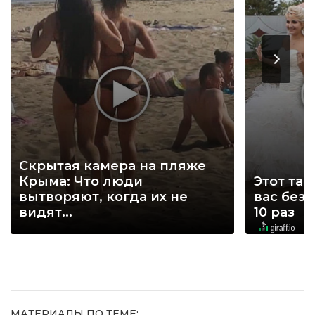
Скрытая камера на пляже
Крыма: Что люди
Этот тан
вытворяют, когда их не
вас без
видят...
10 раз
МАТЕРИАЛЫ ПО ТЕМЕ: