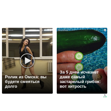
i
i
За 5 дней исчезнет
Ролик из Омска: вы
даже самый
будете смеяться
застарелый грибок:
долго
вот хитрость