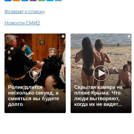
Возврат к списку
Новости СМИ2
i
i
Ролик длится
Скрытая камера на
несколько секунд, а
пляже Крыма: Что
смеяться вы будете
люди вытворяют,
долго
когда их не видят...