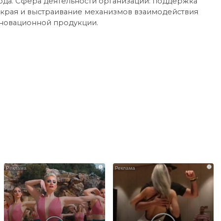
года. Сфера деятельности организации: поддержка
 края и выстраивание механизмов взаимодействия
новацио
нной продукции.
i
i