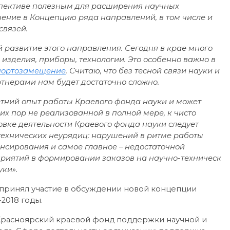
спективе полезным для расширения научных
чение в Концепцию ряда направлений, в том числе и
связей.
 развитие этого направления. Сегодня в крае много
 изделия, приборы, технологии. Это особенно важно в
ортозамещение
. Считаю, что без тесной связи науки и
ртнерами нам будет достаточно сложно.
етний опыт работы Краевого фонда науки и может
сих пор не реализованной в полной мере, к чисто
овке деятельности Краевого фонда науки следует
т
ехнических неурядиц: нарушений в ритме работы
нсирования и самое главное – недостаточной
приятий в формировании заказов на научно-техническ
ки».
принял участие в обсуждении новой концепции
2018 годы.
Красноярский краевой фонд поддержки научной и