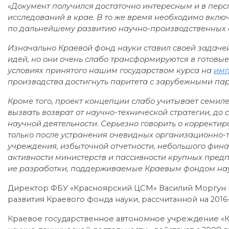
«Документ получился достаточно интересным и в пер
исследований в крае. В то же время необходимо вклю
по дальнейшему развитию научно-производственных 
Изначально Краевой фонд науки ставил своей задачей
идей, но они очень слабо трансформируются в готовые
условиях принятого нашим государством курса на
имп
производства достигнуть паритета с зарубежными па
Кроме того, проект концепции слабо учитывает семил
вызвать возврат от научно-техническ
ой стратегии, до 
научной деятельности. Серьезно говорить о корректир
только после устранения очевидных организационно-
учреждения, избыточной отчетности, небольшого фина
активности министерств и пассивности крупных пред
ие разработки, поддерживаемые Краевым фондом нау
Директор ФБУ «Красноярский ЦСМ» Василий Моргун 
развития Краевого фонда науки, рассчитанной на 2016-
Краевое государственное автономное учреждение «