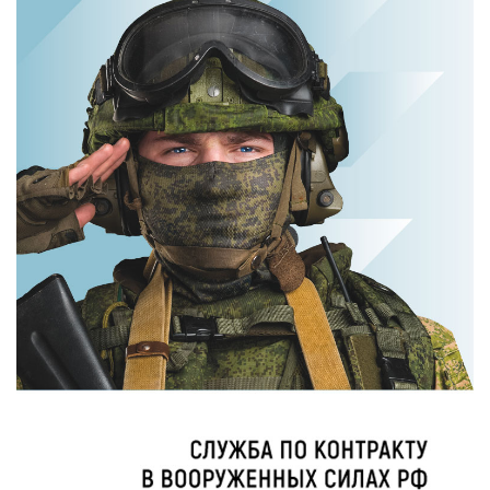
Королева вагона
Этот танец
отожгла! Видео
невесты оставит
не оставит
вас без слов!
равнодушным
Пересмотрела 10
раз