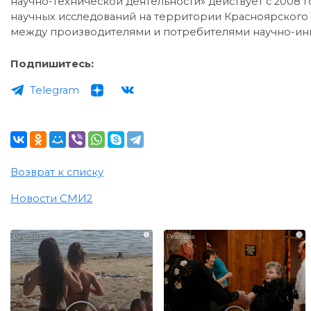
научно-техническ
ой деятельности» действует с 2008 
научных исследований на территории Красноярского
между производителями и потребителями научно-ин
Подпишитесь:
Telegram
Возврат к списку
Новости СМИ2
i
i