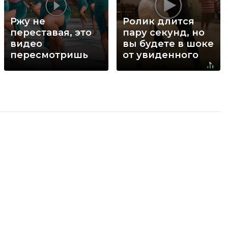
Ржу не
Ролик длится
переставая, это
пару секунд, но
видео
вы будете в шоке
пересмотришь
от увиденного
не раз