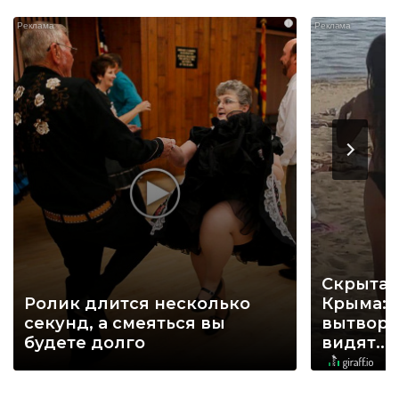
i
Скрытая
Ролик длится несколько
Крыма: 
секунд, а смеяться вы
вытворя
будете долго
видят...