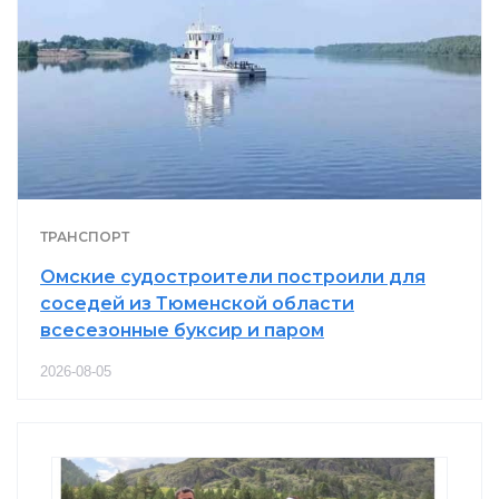
ТРАНСПОРТ
Омские судостроители построили для
соседей из Тюменской области
всесезонные буксир и паром
2026-08-05