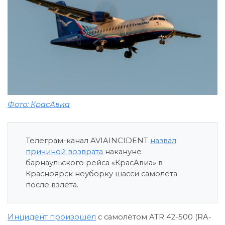
Фото: КрасАвиа
Телеграм-канал AVIAINCIDENT
назвал
причиной возврата
накануне
барнаульского рейса «КрасАвиа» в
Красноярск неуборку шасси самолёта
после взлёта.
Инцидент произошёл
с самолётом ATR 42-500 (RA-