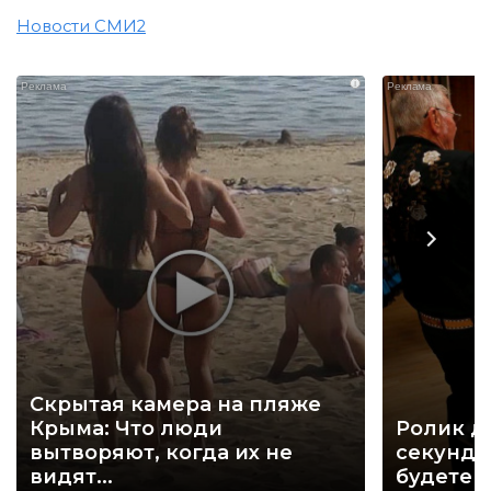
Новости СМИ2
i
Скрытая камера на пляже
Крыма: Что люди
Ролик д
вытворяют, когда их не
секунд, 
видят...
будете 