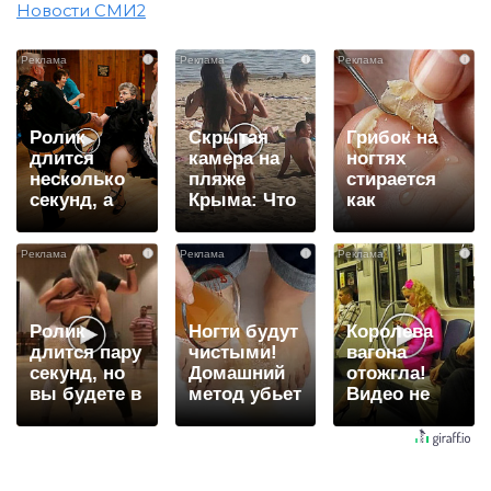
Новости СМИ2
i
i
i
Ролик
Скрытая
Грибок на
длится
камера на
ногтях
несколько
пляже
стирается
секунд, а
Крыма: Что
как
смеяться
люди
ластиком!
вы будете
вытворяют,
Простой
i
i
i
долго
когда их не
домашний
видят...
метод
Ролик
Ногти будут
Королева
длится пару
чистыми!
вагона
секунд, но
Домашний
отожгла!
вы будете в
метод убьет
Видео не
шоке от
грибок,
оставит
увиденного
возьмите
равнодушным
3%-ю…