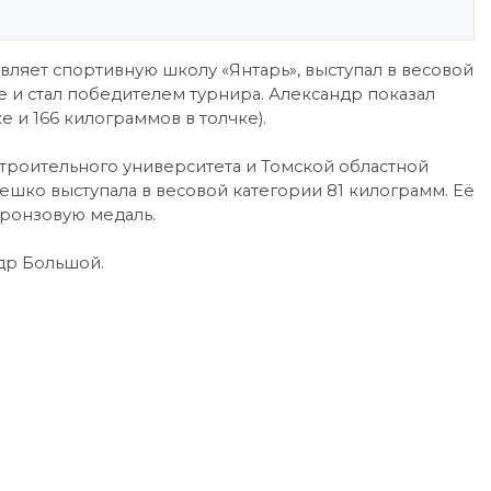
ляет спортивную школу «Янтарь», выступал в весовой
е и стал победителем турнира. Александр показал
е и 166 килограммов в толчке).
строительного университета и Томской областной
ко выступала в весовой категории 81 килограмм. Её
бронзовую медаль.
др Большой.