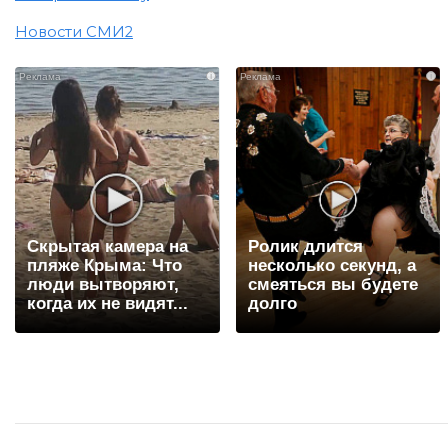
Новости СМИ2
i
i
Скрытая камера на
Ролик длится
пляже Крыма: Что
несколько секунд, а
люди вытворяют,
смеяться вы будете
когда их не видят...
долго