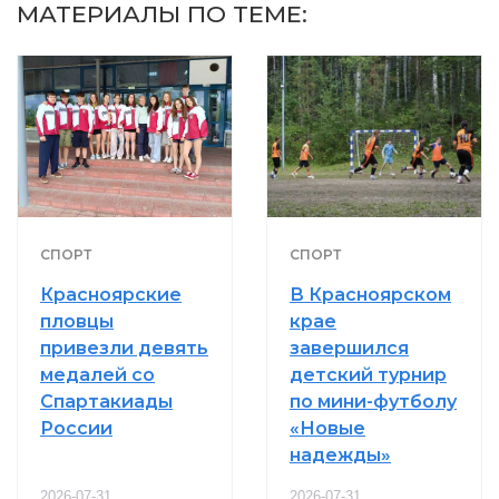
МАТЕРИАЛЫ ПО ТЕМЕ:
СПОРТ
СПОРТ
Красноярские
В Красноярском
пловцы
крае
привезли девять
завершился
медалей со
детский турнир
Спартакиады
по мини-футболу
России
«Новые
надежды»
2026-07-31
2026-07-31