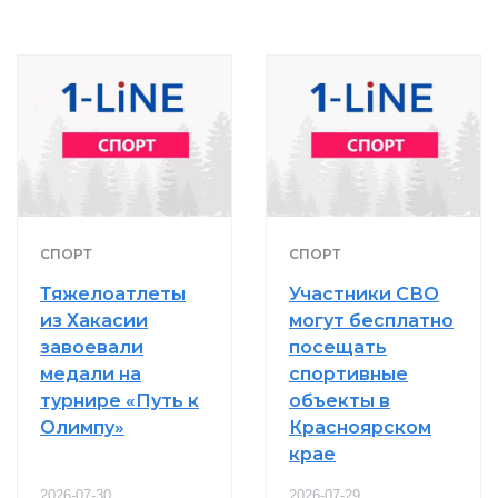
СПОРТ
СПОРТ
Тяжелоатлеты
Участники СВО
из Хакасии
могут бесплатно
завоевали
посещать
медали на
спортивные
турнире «Путь к
объекты в
Олимпу»
Красноярском
крае
2026-07-30
2026-07-29