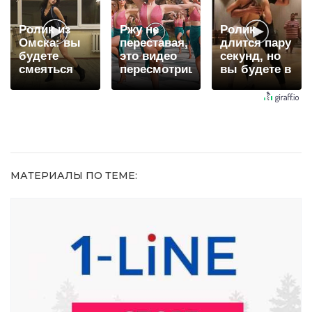
Ролик из
Ржу не
Ролик
Омска: вы
переставая,
длится пару
будете
это видео
секунд, но
смеяться
пересмотришь
вы будете в
долго
не раз
шоке от
увиденного
МАТЕРИАЛЫ ПО ТЕМЕ: