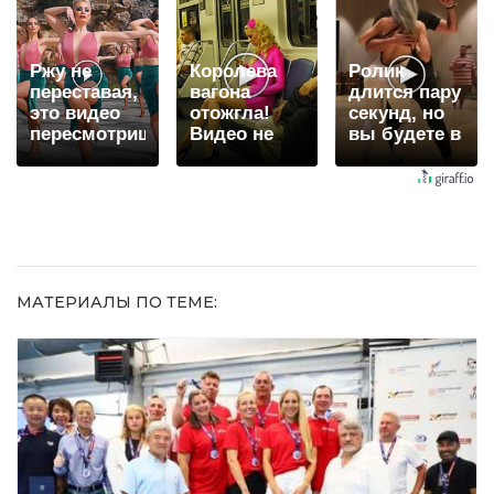
когда их не
долго
видят...
Ржу не
Королева
Ролик
переставая,
вагона
длится пару
это видео
отожгла!
секунд, но
пересмотришь
Видео не
вы будете в
не раз
оставит
шоке от
равнодушным
увиденного
МАТЕРИАЛЫ ПО ТЕМЕ: