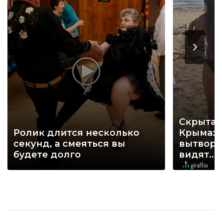
Скрытая
Ролик длится несколько
Крыма: 
секунд, а смеяться вы
вытворя
будете долго
видят...