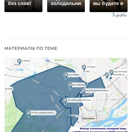
без слов!
холодильнике:
вы будете в
Пересмотрела
есть один
шоке от
10 раз
маленький
увиденного
секрет
МАТЕРИАЛЫ ПО ТЕМЕ: