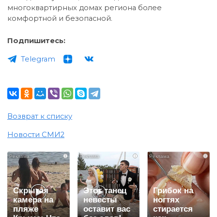
многоквартирных домах региона более
комфортной и безопасной.
Подпишитесь:
Telegram
Возврат к списку
Новости СМИ2
i
i
i
Скрытая
Этот танец
Грибок на
камера на
невесты
ногтях
пляже
оставит вас
стирается