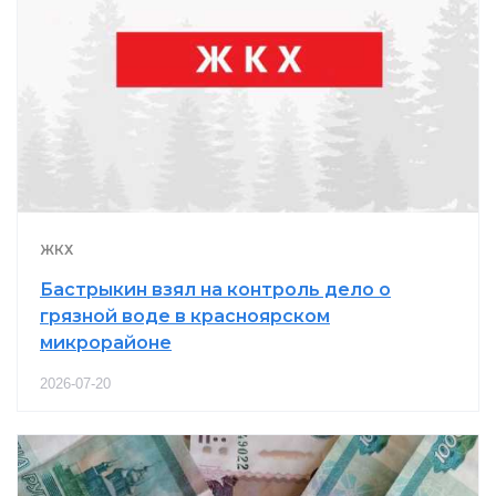
ЖКХ
Бастрыкин взял на контроль дело о
грязной воде в красноярском
микрорайоне
2026-07-20