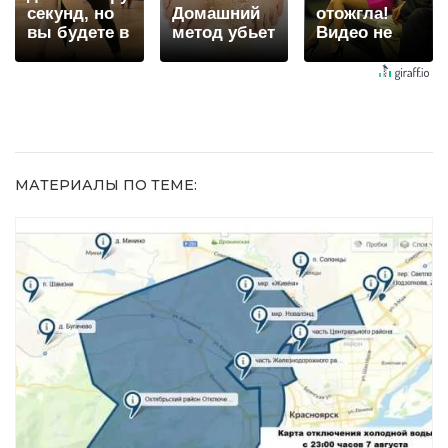
секунд, но
Домашний
отожгла!
вы будете в
метод убьет
Видео не
шоке от
грибок,
оставит
увиденного
возьмите
равнодушным
3%-ю…
МАТЕРИАЛЫ ПО ТЕМЕ: