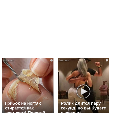
i
i
Грибок на ногтях
Ролик длится пару
стирается как
секунд, но вы будете
ластиком! Простой
в шоке от