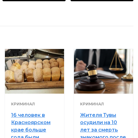
КРИМИНАЛ
КРИМИНАЛ
16 человек в
Жителя Тувы
Красноярском
осудили на 10
крае больше
лет за смерть
года были
знакомого после