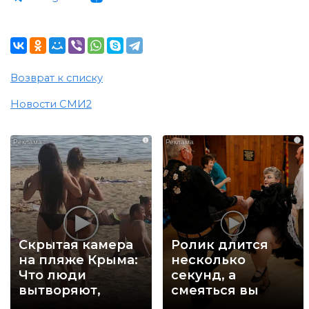
Возврат к списку
Новости СМИ2
i
i
Скрытая камера
Ролик длится
на пляже Крыма:
несколько
Что люди
секунд, а
вытворяют,
смеяться вы
когда их не
будете долго