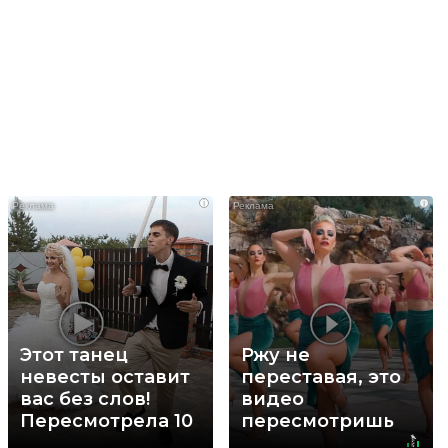
i
i
Этот танец
Ржу не
невесты оставит
переставая, это
вас без слов!
видео
Пересмотрела 10
пересмотришь
раз
не раз