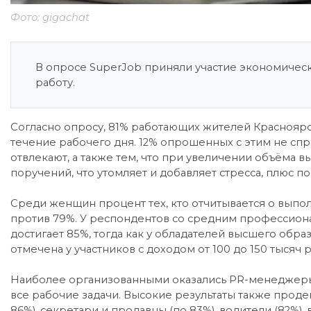
Фото: gigachat
В опросе SuperJob приняли участие экономичес
работу.
Согласно опросу, 81% работающих жителей Краснояр
течение рабочего дня. 12% опрошенных с этим не спра
отвлекают, а также тем, что при увеличении объёма 
поручений, что утомляет и добавляет стресса, плюс 
Среди женщин процент тех, кто отчитывается о выпо
против 79%. У респондентов со средним профессион
достигает 85%, тогда как у обладателей высшего обра
отмечена у участников с доходом от 100 до 150 тысяч 
Наиболее организованными оказались PR-менеджеры,
все рабочие задачи. Высокие результаты также прод
86%), секретари и продавцы (по 83%), водители (82%),