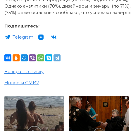
Однако аналитики (70%), дизайнеры и эйчары (по 71%)
(75%) реже остальных сообщают, что успевают заверши
Подпишитесь:
Telegram
Возврат к списку
Новости СМИ2
i
i