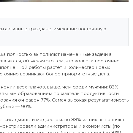
ки активные граждане, имеющие постоянную
ска полностью выполняют намеченные задачи в
вляются, объясняя это тем, что коллеги постоянно
выполненной работы растёт и количество новых
постоянно возникают более приоритетные дела.
лнении всех планов, выше, чем среди мужчин: 83%
альным образованием показатель продуктивности
зования он равен 77%. Самая высокая результативность
рублей — 90%.
 сисадмины и медсёстры: по 88% из них выполняют
емонстрировали администраторы и экономисты (по
 врачи и менеджеры по работе с клиентами (по 81%).