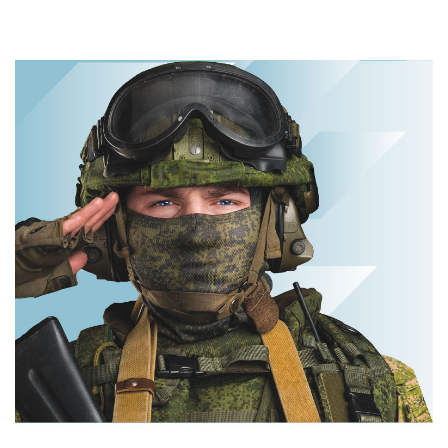
Ролик длится
пару секунд, но
Ролик из Омска:
вы будете в шоке
вы будете
от увиденного
смеяться долго