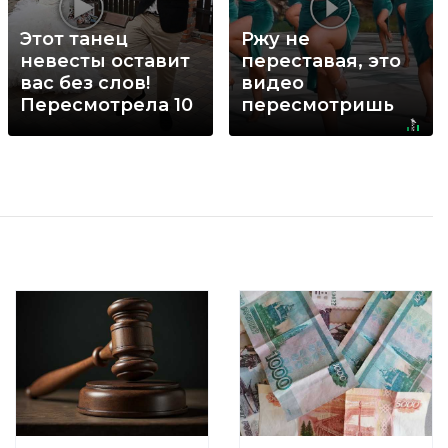
Этот танец
Ржу не
невесты оставит
переставая, это
вас без слов!
видео
Пересмотрела 10
пересмотришь
раз
не раз