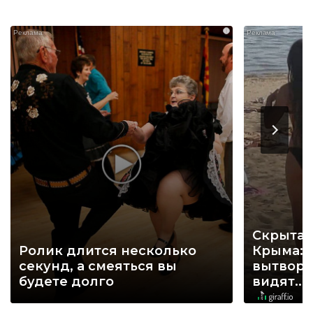
i
Скрытая
Ролик длится несколько
Крыма: 
секунд, а смеяться вы
вытворя
будете долго
видят...