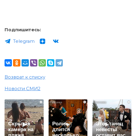
Подпишитесь:
Telegram
Возврат к списку
Новости СМИ2
i
i
i
Скрытая
Ролик
Этот танец
камера на
длится
невесты
пляже
несколько
оставит вас