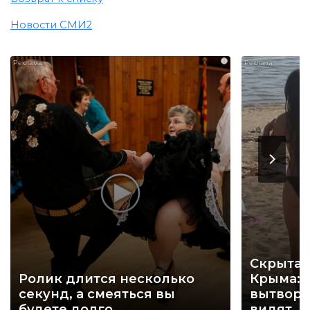
Новости СМИ2
i
Скрытая
Ролик длится несколько
Крыма: 
секунд, а смеяться вы
вытворя
будете долго
видят...