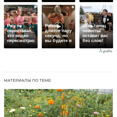
вытворяют,
вы будете
равнодушным
i
i
i
когда их не
долго
видят...
Ржу не
Ролик
Этот танец
переставая,
длится пару
невесты
это видео
секунд, но
оставит вас
пересмотришь
вы будете в
без слов!
не раз
шоке от
Пересмотрела
увиденного
10 раз
МАТЕРИАЛЫ ПО ТЕМЕ: