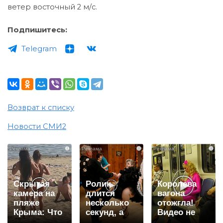
ветер восточный 2 м/с.
Подпишитесь:
Telegram
Возврат к списку
Новости СМИ2
i
i
i
Скрытая
Ролик
Королева
камера на
длится
вагона
пляже
несколько
отожгла!
Крыма: Что
секунд, а
Видео не
люди
смеяться
оставит