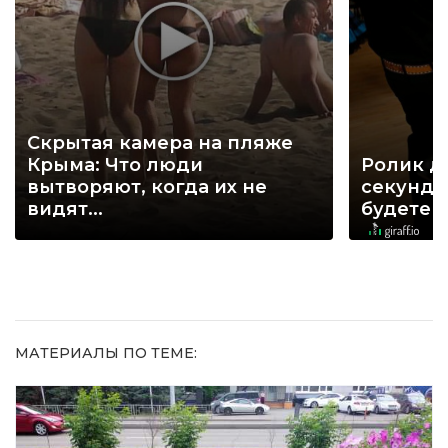
Скрытая камера на пляже
Крыма: Что люди
Ролик д
вытворяют, когда их не
секунд, 
видят...
будете 
МАТЕРИАЛЫ ПО ТЕМЕ: