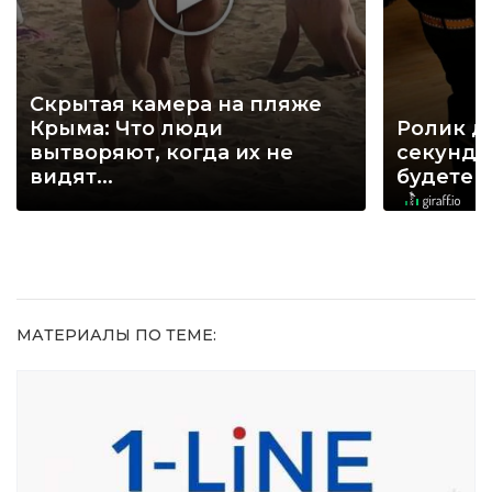
Скрытая камера на пляже
Крыма: Что люди
Ролик д
вытворяют, когда их не
секунд, 
видят...
будете 
МАТЕРИАЛЫ ПО ТЕМЕ: