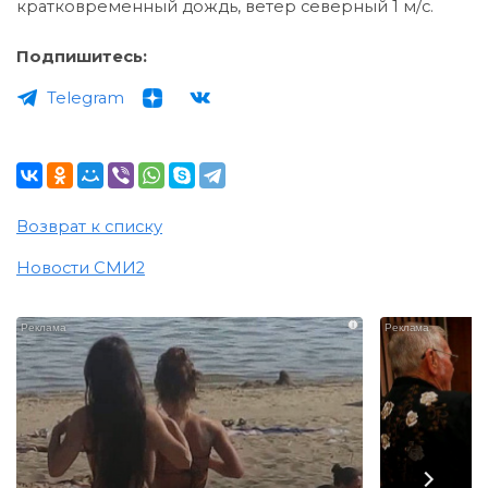
кратковременный дождь, ветер северный 1 м/с.
Подпишитесь:
Telegram
Возврат к списку
Новости СМИ2
i