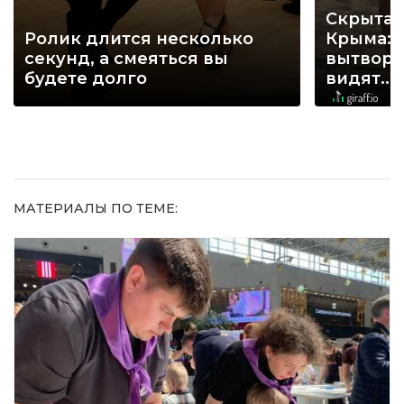
Скрытая
Ролик длится несколько
Крыма: 
секунд, а смеяться вы
вытворя
будете долго
видят...
МАТЕРИАЛЫ ПО ТЕМЕ: