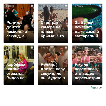
i
i
i
Ролик
Скрытая
За 5 дней
длится
камера на
исчезнет
несколько
пляже
даже самый
секунд, а
Крыма: Что
застарелый
смеяться
люди
грибок: вот
вы будете
вытворяют,
хитрость
i
i
i
долго
когда их не
видят...
Королева
Ролик
Ржу не
вагона
длится пару
переставая,
отожгла!
секунд, но
это видео
Видео не
вы будете в
пересмотришь
оставит
шоке от
не раз
равнодушным
увиденного