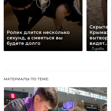
Скрытая
Ролик длится несколько
Крыма: 
секунд, а смеяться вы
вытворя
будете долго
видят...
МАТЕРИАЛЫ ПО ТЕМЕ: