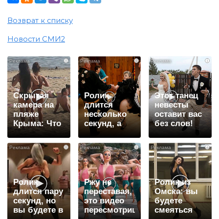
Возврат к списку
Новости СМИ2
i
i
i
Скрытая
Ролик
Этот танец
камера на
длится
невесты
пляже
несколько
оставит вас
Крыма: Что
секунд, а
без слов!
люди
смеяться
Пересмотрела
вытворяют,
вы будете
10 раз
i
i
i
когда их не
долго
видят...
Ролик
Ржу не
Ролик из
длится пару
переставая,
Омска: вы
секунд, но
это видео
будете
вы будете в
пересмотришь
смеяться