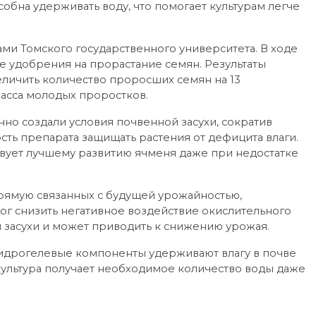
особна удерживать воду, что помогает культурам легче
ми Томского государственного университета. В ходе
 удобрения на прорастание семян. Результаты
еличить количество проросших семян на 13
масса молодых проростков.
нно создали условия почвенной засухи, сократив
сть препарата защищать растения от дефицита влаги.
вует лучшему развитию ячменя даже при недостатке
прямую связанных с будущей урожайностью,
мог снизить негативное воздействие окислительного
я засухи и может приводить к снижению урожая.
гидрогелевые компоненты удерживают влагу в почве
культура получает необходимое количество воды даже