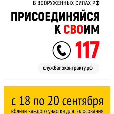
Королева вагона
Ржу не
отожгла! Видео
переставая, это
не оставит
видео
равнодушным
пересмотришь
не раз