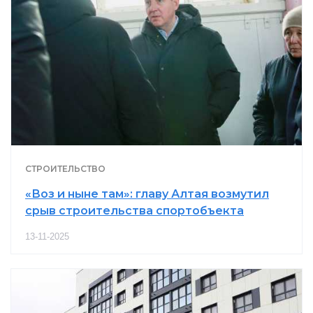
СТРОИТЕЛЬСТВО
«Воз и ныне там»: главу Алтая возмутил
срыв строительства спортобъекта
13-11-2025