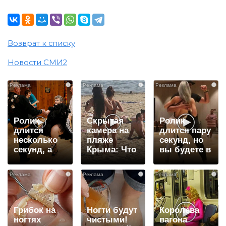
Возврат к списку
Новости СМИ2
i
i
i
Ролик
Скрытая
Ролик
длится
камера на
длится пару
несколько
пляже
секунд, но
секунд, а
Крыма: Что
вы будете в
смеяться
люди
шоке от
вы будете
вытворяют,
увиденного
i
i
i
долго
когда их не
видят...
Грибок на
Ногти будут
Королева
ногтях
чистыми!
вагона