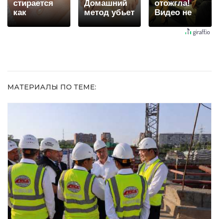
стирается
Домашний
отожгла!
как
метод убьет
Видео не
ластиком!
грибок,
оставит
Простой
возьмите
равнодушным
домашний
3%-ю…
метод
МАТЕРИАЛЫ ПО ТЕМЕ: