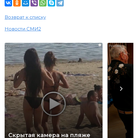
Возврат к списку
Новости СМИ2
i
Скрытая камера на пляже