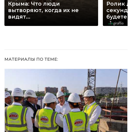
Крыма: Что люди
Ролик д
вытворяют, когда их не
секунд, 
видят...
будете 
МАТЕРИАЛЫ ПО ТЕМЕ: