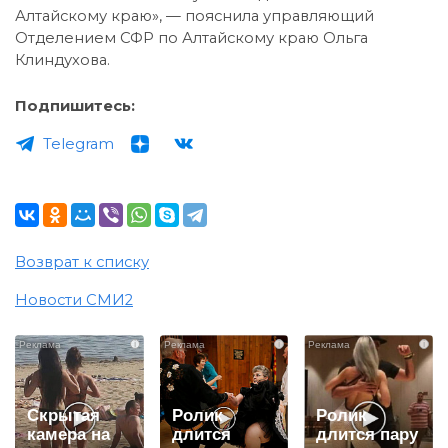
Алтайскому краю», — пояснила управляющий
Отделением СФР по Алтайскому краю Ольга
Клиндухова.
Подпишитесь:
Telegram
Возврат к списку
Новости СМИ2
i
i
i
Скрытая
Ролик
Ролик
камера на
длится
длится пару