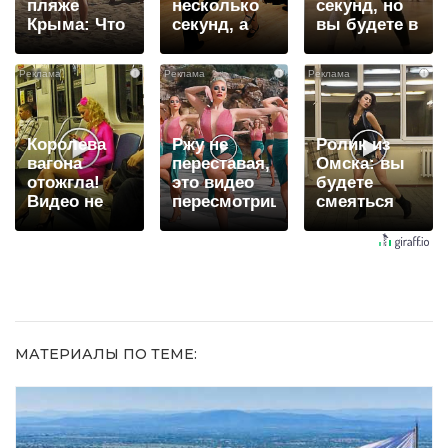
пляже
несколько
секунд, но
Крыма: Что
секунд, а
вы будете в
люди
смеяться
шоке от
вытворяют,
вы будете
увиденного
i
i
i
когда их не
долго
видят...
Королева
Ржу не
Ролик из
вагона
переставая,
Омска: вы
отожгла!
это видео
будете
Видео не
пересмотришь
смеяться
оставит
не раз
долго
равнодушным
МАТЕРИАЛЫ ПО ТЕМЕ: