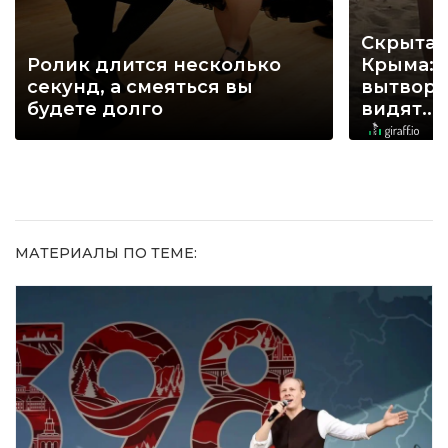
Скрытая
Ролик длится несколько
Крыма: 
секунд, а смеяться вы
вытворя
будете долго
видят...
МАТЕРИАЛЫ ПО ТЕМЕ: