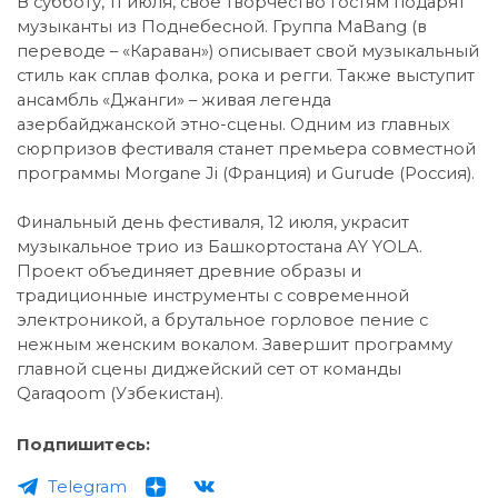
В субботу, 11 июля, своё творчество гостям подарят
музыканты из Поднебесной. Группа MaBang (в
переводе – «Караван») описывает свой музыкальный
стиль как сплав фолка, рока и регги. Также выступит
ансамбль «Джанги» – живая легенда
азербайджанской этно-сцены. Одним из главных
сюрпризов фестиваля станет премьера совместной
программы Morgane Ji (Франция) и Gurude (Россия).
Финальный день фестиваля, 12 июля, украсит
музыкальное трио из Башкортостана AY YOLA.
Проект объединяет древние образы и
традиционные инструменты с современной
электроникой, а брутальное горловое пение с
нежным женским вокалом. Завершит программу
главной сцены диджейский сет от команды
Qaraqoom (Узбекистан).
Подпишитесь:
Telegram