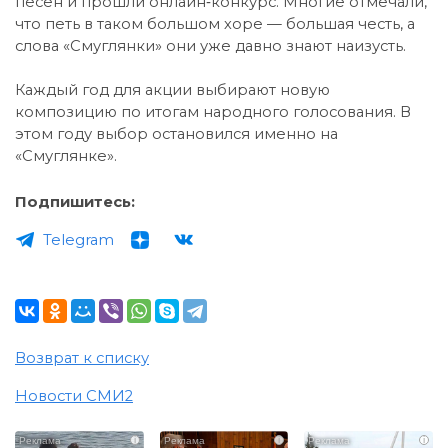
песен и прошли онлайн‑конкурс. Многие отмечали,
что петь в таком большом хоре — большая честь, а
слова «Смуглянки» они уже давно знают наизусть.
Каждый год для акции выбирают новую
композицию по итогам народного голосования. В
этом году выбор остановился именно на
«Смуглянке».
Подпишитесь:
Telegram
Возврат к списку
Новости СМИ2
i
i
i