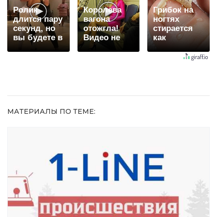
Ролик
Королева
Грибок на
длится пару
вагона
ногтях
секунд, но
отожгла!
стирается
вы будете в
Видео не
как
шоке от
оставит
ластиком!
увиденного
равнодушным
Простой
домашний
метод
МАТЕРИАЛЫ ПО ТЕМЕ: