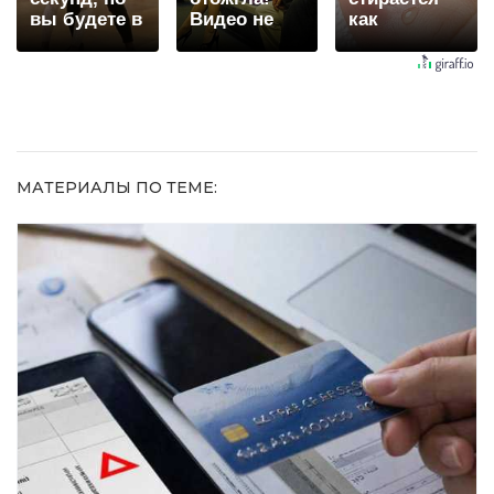
вы будете в
Видео не
как
шоке от
оставит
ластиком!
увиденного
равнодушным
Простой
домашний
метод
МАТЕРИАЛЫ ПО ТЕМЕ: