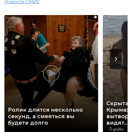
Новости СМИ2
i
Скрытая
Ролик длится несколько
Крыма: 
секунд, а смеяться вы
вытворя
будете долго
видят...