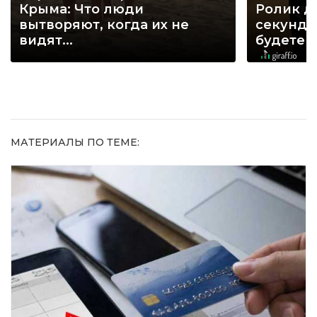
Крыма: Что люди
Ролик д
вытворяют, когда их не
секунд, 
видят...
будете 
МАТЕРИАЛЫ ПО ТЕМЕ: