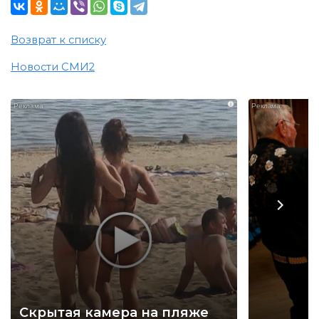
Возврат к списку
Новости СМИ2
i
Скрытая камера на пляже