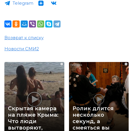
Telegram
Возврат к списку
Новости СМИ2
i
i
Скрытая камера
Ролик длится
на пляже Крыма:
несколько
Что люди
секунд, а
вытворяют,
смеяться вы