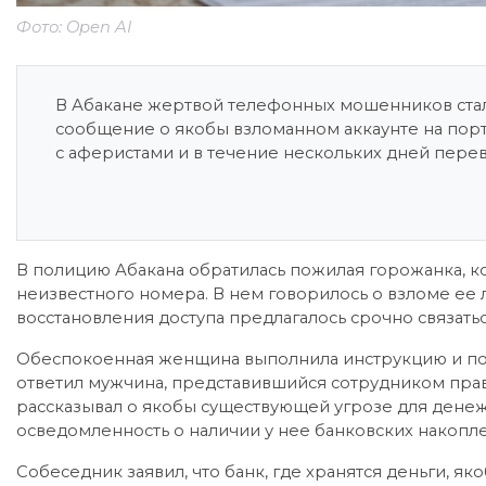
Фото: Open AI
В Абакане жертвой телефонных мошенников стала
сообщение о якобы взломанном аккаунте на порт
с аферистами и в течение нескольких дней перев
В полицию Абакана обратилась пожилая горожанка, ко
неизвестного номера. В нем говорилось о взломе ее л
восстановления доступа предлагалось срочно связать
Обеспокоенная женщина выполнила инструкцию и поз
ответил мужчина, представившийся сотрудником пра
рассказывал о якобы существующей угрозе для дене
осведомленность о наличии у нее банковских накопл
Собеседник заявил, что банк, где хранятся деньги, я