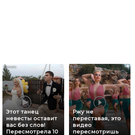
i
i
Этот танец
Ржу не
невесты оставит
переставая, это
вас без слов!
видео
Пересмотрела 10
пересмотришь