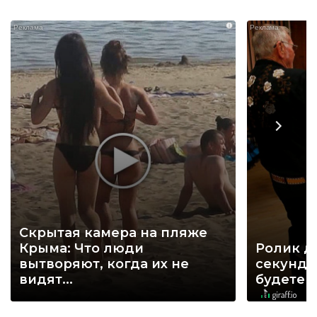
i
Скрытая камера на пляже
Крыма: Что люди
Ролик д
вытворяют, когда их не
секунд, 
видят...
будете 