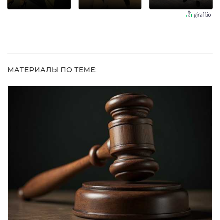
оставит
шоке от
Пересмотрела
равнодушным
увиденного
10 раз
МАТЕРИАЛЫ ПО ТЕМЕ: