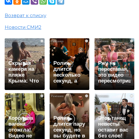
Возврат к списку
Новости СМИ2
i
i
i
Скрытая
Ролик
Ржу не
камера на
длится
переставая,
пляже
несколько
это видео
Крыма: Что
секунд, а
пересмотришь
люди
смеяться
не раз
вытворяют,
вы будете
i
i
i
когда их не
долго
видят...
Королева
Ролик
Этот танец
вагона
длится пару
невесты
отожгла!
секунд, но
оставит вас
Видео не
вы будете в
без слов!