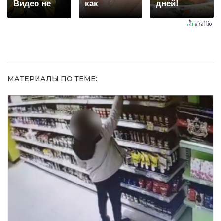
Видео не
как
дней!
оставит
ластиком!
равнодушным
Простой
домашний
метод
МАТЕРИАЛЫ ПО ТЕМЕ: