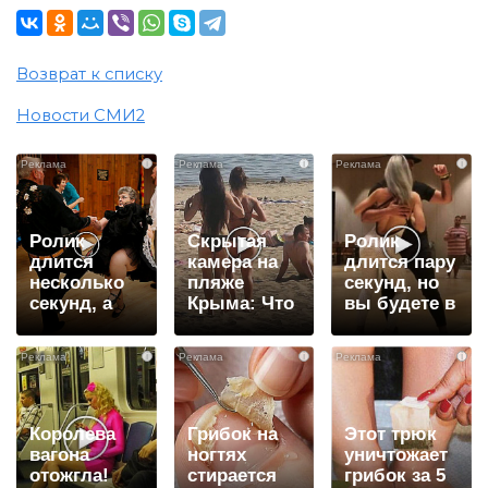
Возврат к списку
Новости СМИ2
i
i
i
Ролик
Скрытая
Ролик
длится
камера на
длится пару
несколько
пляже
секунд, но
секунд, а
Крыма: Что
вы будете в
смеяться
люди
шоке от
вы будете
вытворяют,
увиденного
i
i
i
долго
когда их не
видят...
Королева
Грибок на
Этот трюк
вагона
ногтях
уничтожает
отожгла!
стирается
грибок за 5