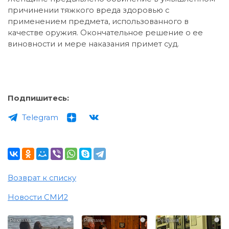
причинении тяжкого вреда здоровью с
применением предмета, использованного в
качестве оружия. Окончательное решение о ее
виновности и мере наказания примет суд.
Подпишитесь:
Telegram
Возврат к списку
Новости СМИ2
i
i
i